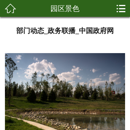


园区景色
网站首页

关于我们
部门动态_政务联播_中国政府网
新闻资讯
水果采摘
园区景色
科普知识
营养价值
客户留言
联系我们