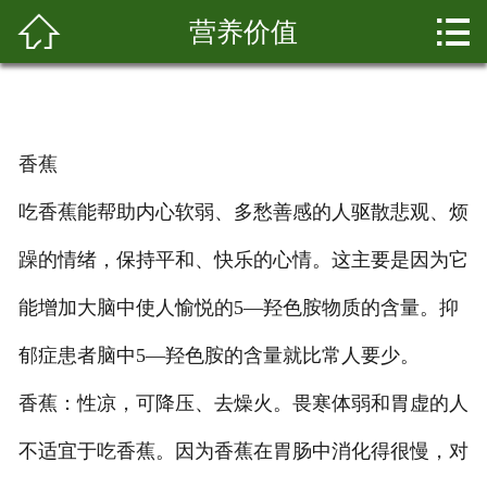


营养价值
网站首页

关于我们
新闻资讯
香蕉
水果采摘
吃香蕉能帮助内心软弱、多愁善感的人驱散悲观、烦
园区景色
躁的情绪，保持平和、快乐的心情。这主要是因为它
科普知识
能增加大脑中使人愉悦的5—羟色胺物质的含量。抑
郁症患者脑中5—羟色胺的含量就比常人要少。
营养价值
香蕉：性凉，可降压、去燥火。畏寒体弱和胃虚的人
客户留言
不适宜于吃香蕉。因为香蕉在胃肠中消化得很慢，对
联系我们